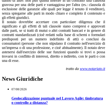
danno di altre: non può quindi inserire in un contratto una clausola
gravosa per una delle parti e vantaggiosa per l'altra (es.: clausola di
esclusione delle garanzie alle quali per legge è tenuto il venditore),
senza spiegarne alle parti in modo chiaro e completo il contenuto e
gli effetti giuridici.
Il notaio dovrebbe accertare con particolare diligenza che il
significato e gli effetti di tali clausole siano compresi e approvati
dalle parti, se si tratti di mutui o altri contratti bancari e in genere di
contratti standardizzati (cioè redatti sulla base di schemi o formulari
predisposti per un numero indefinito di atti) o conclusi da
consumatori (persone che non stipulano il contratto nell'esercizio di
un'impresa o di una professione, e cioè abitualmente). Il notaio deve
astenersi dall'esercizio delle sue funzioni quando si trovi o possa
trovarsi in conflitto di interessi, diretto o indiretto, con le parti o con
una di esse.
tratto da
www.notariato.it
News Giuridiche
07/08/2026
Geolocalizzazione puntuale nel Lavoro Agile: timbratura
o controllo a distanza?