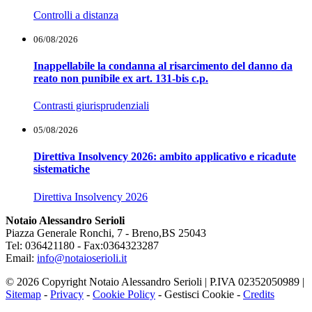
Controlli a distanza
06/08/2026
Inappellabile la condanna al risarcimento del danno da
reato non punibile ex art. 131-bis c.p.
Contrasti giurisprudenziali
05/08/2026
Direttiva Insolvency 2026: ambito applicativo e ricadute
sistematiche
Direttiva Insolvency 2026
Notaio Alessandro Serioli
Piazza Generale Ronchi, 7 - Breno,BS 25043
Tel: 036421180 - Fax:0364323287
Email:
info@notaioserioli.it
© 2026 Copyright Notaio Alessandro Serioli | P.IVA 02352050989 |
Sitemap
-
Privacy
-
Cookie Policy
-
Gestisci Cookie
-
Credits