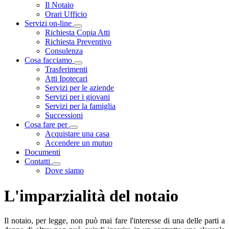
Visualizza menù di secondo livello
Il Notaio
Orari Ufficio
Servizi on-line
Visualizza menù di secondo livello
Richiesta Copia Atti
Richiesta Preventivo
Consulenza
Cosa facciamo
Visualizza menù di secondo livello
Trasferimenti
Atti Ipotecari
Servizi per le aziende
Servizi per i giovani
Servizi per la famiglia
Successioni
Cosa fare per
Visualizza menù di secondo livello
Acquistare una casa
Accendere un mutuo
Documenti
Contatti
Visualizza menù di secondo livello
Dove siamo
L'imparzialità del notaio
Il notaio, per legge, non può mai fare l'interesse di una delle parti a